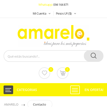
Whatsapp:
094 164 871
Mi Cuenta
Pesos UY ($)
0
0
CATEGORIAS
EN OFERTA!
AMARELO
Contacto