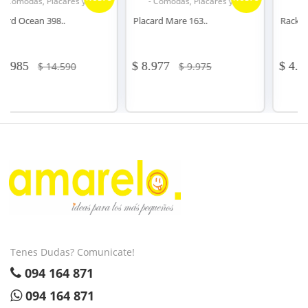
- Comodas, Placares y .. -
- Racks y modulares.. -
Placard Mare 163..
Rack Tv Modelo 113..
$ 8.977
$ 4.088
$ 9.975
$ 4.495
Tenes Dudas? Comunicate!
094 164 871
094 164 871