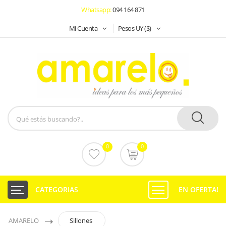
Whatsapp:
094 164 871
Mi Cuenta
Pesos UY ($)
0
0
CATEGORIAS
EN OFERTA!
AMARELO
Sillones