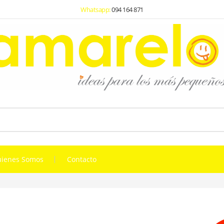
Whatsapp:
094 164 871
ienes Somos
Contacto