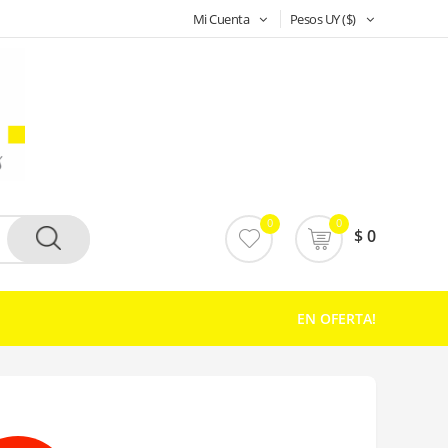
Mi Cuenta
Pesos UY ($)
0
0
$ 0
EN OFERTA!