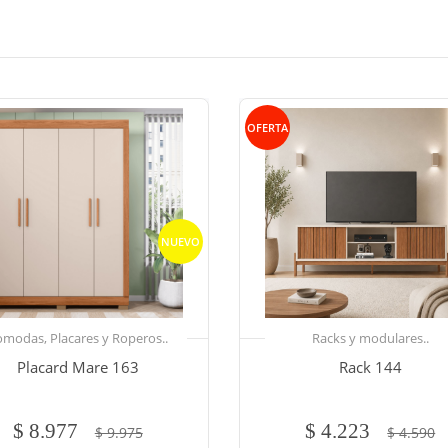
OFERTA
NUEVO
modas, Placares y Roperos..
Racks y modulares..
Placard Mare 163
Rack 144
$ 8.977
$ 4.223
$ 9.975
$ 4.590