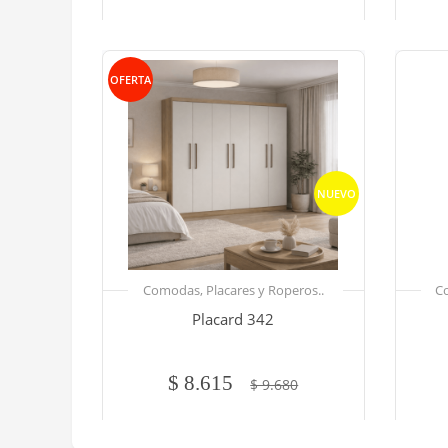
OFERTA
NUEVO
Comodas, Placares y Roperos..
Co
Placard 342
$ 8.615
$ 9.680