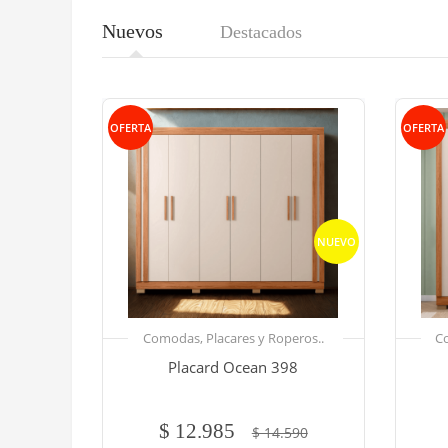
Nuevos
Destacados
OFERTA
OFERTA
NUEVO
Comodas, Placares y Roperos..
Co
Placard Ocean 398
$ 12.985
$ 14.590