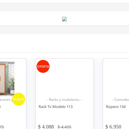
ulares.. -
- Comodas, Placares y .. -
- Si
113
Ropero 134
Sofá retráctil
$ 6.950
$ 19.550
495