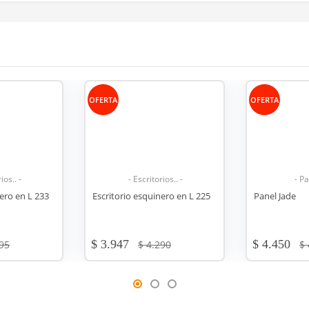
OFERTA
OFERTA
ios.. -
- Paneles.. -
- Escr
nero en L 225
Panel Jade
Escritorio es
$ 4.450
$ 1.890
290
$ 4.890
$ 