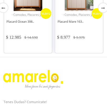
VO
NUEVO
- Comodas, Placares y .. -
- Racks y modulares.. -
Placard Mare 163..
Rack Tv Modelo 113..
$ 8.977
$ 4.088
$ 9.975
$ 4.495
Tenes Dudas? Comunicate!