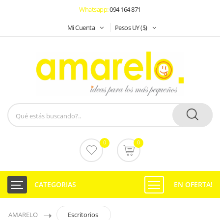
Whatsapp:
094 164 871
Mi Cuenta
Pesos UY ($)
0
0
CATEGORIAS
EN OFERTA!
AMARELO
Escritorios