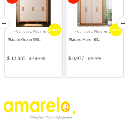
EVO
NUEVO
- Comodas, Placares y .. -
- Racks y modulares.. -
Placard Mare 163..
Rack Tv Modelo 113..
$ 8.977
$ 4.088
$ 9.975
$ 4.495