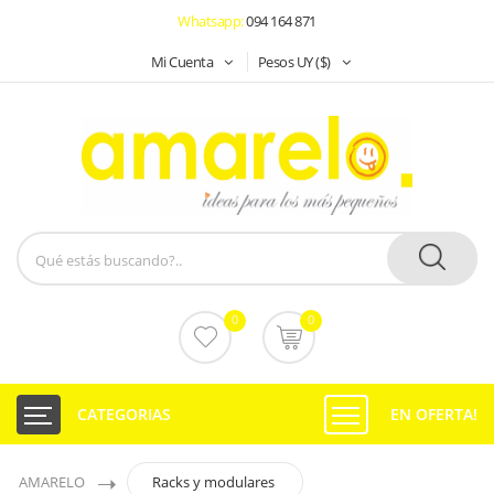
Whatsapp:
094 164 871
Mi Cuenta
Pesos UY ($)
0
0
CATEGORIAS
EN OFERTA!
AMARELO
Racks y modulares